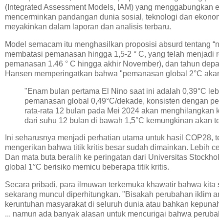
(Integrated Assessment Models, IAM) yang menggabungkan ene
mencerminkan pandangan dunia sosial, teknologi dan ekonomi 
meyakinkan dalam laporan dan analisis terbaru.
Model semacam itu menghasilkan proposisi absurd tentang “ne
membatasi pemanasan hingga 1,5-2 ° C, yang telah menjadi r
pemanasan 1.46 ° C hingga akhir November), dan tahun dep
Hansen memperingatkan bahwa "pemanasan global 2°C akan t
"Enam bulan pertama El Nino saat ini adalah 0,39°C leb
pemanasan global 0,49°C/dekade, konsisten dengan pe
rata-rata 12 bulan pada Mei 2024 akan menghilangkan 
dari suhu 12 bulan di bawah 1,5°C kemungkinan akan te
Ini seharusnya menjadi perhatian utama untuk hasil COP28, t
mengerikan bahwa titik kritis besar sudah dimainkan. Lebih ce
Dan mata buta beralih ke peringatan dari Universitas Sto
global 1°C berisiko memicu beberapa titik kritis.
Secara pribadi, para ilmuwan terkemuka khawatir bahwa kita s
sekarang muncul diperhitungkan. "Bisakah perubahan iklim 
keruntuhan masyarakat di seluruh dunia atau bahkan kepunaha
... namun ada banyak alasan untuk mencurigai bahwa perubaha