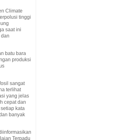
en Climate
rpolusi tinggi
gung
a saat ini
 dan
n batu bara
ngan produksi
us
osil sangat
a terlihat
si yang jelas
ih cepat dan
setiap kata
 dan banyak
diinformasikan
ilaian Terpadu