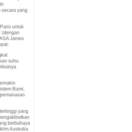
ih
h secara yang
Paris untuk
C (dengan
 NASA James
pat:
gkat
akan suhu
rikutnya
 semakin
sistem Bumi.
n pemanasan
tertinggi yang
 mengakibatkan
yang berbahaya
lim Australia