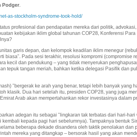
 Podger
.
anet-as-stockholm-syndrome-took-hold/
us profesional dan pendapatan mereka dari politik, advokasi,
buatan kebijakan iklim global tahunan COP28, Konferensi Para 
ilnya?
nitas garis depan, dan kelompok keadilan iklim menegur (rebu
perti biasa". Pada sesi terakhir, resolusi kompromi (compromise r
ara kecil dan pendukung – yang tidak menyerukan penghapusa
an tepuk tangan meriah, bahkan ketika delegasi Pasifik dan pul
mash) "bergerak ke arah yang benar, tetapi lebih banyak yang h
ntoh klasik. Dua hari setelah itu, presiden COP28, yang juga me
mirat Arab akan mempertahankan rekor investasinya dalam p
rkan adegan itu sebagai "lingkaran tak terbatas dari hari-har
gi kembali kepada pagi hari sebelumnya). Tampaknya bentuk S
– selama beberapa dekade disandera oleh taktik penolakan dan
rintah mereka yang ditangkap – bersorak hasil yang akan men