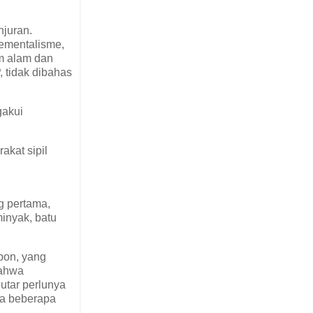
njuran.
rementalisme,
m alam dan
, tidak dibahas
gakui
akat sipil
g pertama,
minyak, batu
bon, yang
bahwa
putar perlunya
ama beberapa