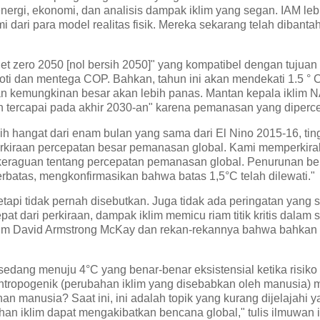
rgi, ekonomi, dan analisis dampak iklim yang segan. IAM leb
dari para model realitas fisik. Mereka sekarang telah dibanta
t zero 2050 [nol bersih 2050]" yang kompatibel dengan tujuan 
oti dan mentega COP. Bahkan, tahun ini akan mendekati 1.5 ° 
an kemungkinan besar akan lebih panas. Mantan kepala iklim
ercapai pada akhir 2030-an" karena pemanasan yang diperce
ih hangat dari enam bulan yang sama dari El Nino 2015-16, tin
rkiraan percepatan besar pemanasan global. Kami memperkir
keraguan tentang percepatan pemanasan global. Penurunan be
rbatas, mengkonfirmasikan bahwa batas 1,5°C telah dilewati."
etapi tidak pernah disebutkan. Juga tidak ada peringatan yang
pat dari perkiraan, dampak iklim memicu riam titik kritis dalam 
ckholm David Armstrong McKay dan rekan-rekannya bahwa bahka
edang menuju 4°C yang benar-benar eksistensial ketika risiko 
antropogenik (perubahan iklim yang disebabkan oleh manusia)
n manusia? Saat ini, ini adalah topik yang kurang dijelajahi 
n iklim dapat mengakibatkan bencana global," tulis ilmuwan ik