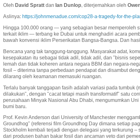
Oleh
David Spratt
dan
Ian Dunlop
, diterjemahkan oleh
Owen
Aslinya:
https://johnmenadue.com/cop28-a-tragedy-for-the-pl
Hingga 100.000 orang — yang sebagian besar memperoleh stat
terkait iklim — terbang ke Dubai untuk menghadiri acara pem
bawah konvensi iklim Perserikatan Bangsa-Bangsa. Dan has
Bencana yang tak tanggung-tanggung. Masyarakat adat, komu
kesepakatan itu sebagai tidak adil, tidak adil, dan "bisnis se
lemah dan tidak koheren antara negara BBM dan negara-neg
fosil – diterima tanpa perbedaan pendapat dan disambut deng
dilarang oleh keamanan memasuki ruangan.
Terlalu banyak tanggapan fasih adalah variasi pada tumbuk (
dilakukan", dengan "cacat tetapi masih transformatif" satu co
perusahaan Minyak Nasional Abu Dhabi, mengumumkan Uni E
bumi baru.
Prof. Kevin Anderson dari University of Manchester menggamba
Groundhog" (referensi film Groundhog Day dimana setiap pa
Stockholm kembali terjadi dengan delegasi yang terkurung 
dari produsen bahan bakar fosil dan ancaman veto dari peme