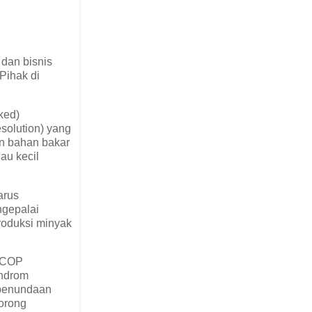
 dan bisnis
Pihak di
ked)
esolution) yang
n bahan bakar
au kecil
arus
ngepalai
roduksi minyak
i COP
indrom
 penundaan
dorong