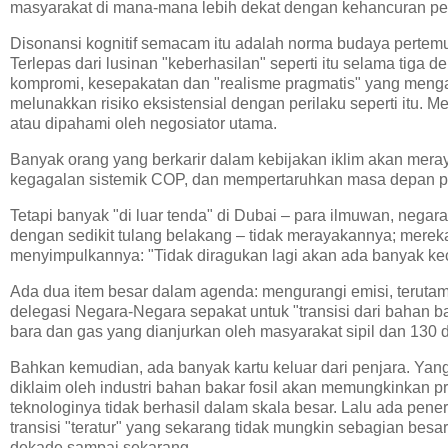
masyarakat di mana-mana lebih dekat dengan kehancuran p
Disonansi kognitif semacam itu adalah norma budaya pertemua
Terlepas dari lusinan "keberhasilan" seperti itu selama tiga 
kompromi, kesepakatan dan "realisme pragmatis" yang men
melunakkan risiko eksistensial dengan perilaku seperti itu. Me
atau dipahami oleh negosiator utama.
Banyak orang yang berkarir dalam kebijakan iklim akan mera
kegagalan sistemik COP, dan mempertaruhkan masa depan pro
Tetapi banyak "di luar tenda" di Dubai – para ilmuwan, negara
dengan sedikit tulang belakang – tidak merayakannya; mer
menyimpulkannya: "Tidak diragukan lagi akan ada banyak keceri
Ada dua item besar dalam agenda: mengurangi emisi, terutam
delegasi Negara-Negara sepakat untuk "transisi dari bahan ba
bara dan gas yang dianjurkan oleh masyarakat sipil dan 130 d
Bahkan kemudian, ada banyak kartu keluar dari penjara. Ya
diklaim oleh industri bahan bakar fosil akan memungkinkan p
teknologinya tidak berhasil dalam skala besar. Lalu ada pene
transisi "teratur" yang sekarang tidak mungkin sebagian besa
dekade sampai sekarang.