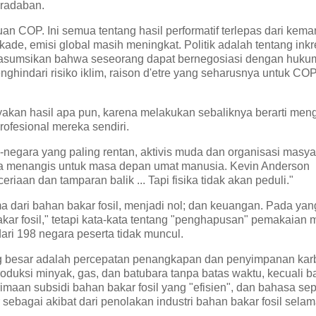
eradaban.
n COP. Ini semua tentang hasil performatif terlepas dari kema
dekade, emisi global masih meningkat. Politik adalah tentang ink
gasumsikan bahwa seseorang dapat bernegosiasi dengan huku
nghindari risiko iklim, raison d'etre yang seharusnya untuk COP
yakan hasil apa pun, karena melakukan sebaliknya berarti men
fesional mereka sendiri.
-negara yang paling rentan, aktivis muda dan organisasi masyar
eka menangis untuk masa depan umat manusia. Kevin Anderson
aan dan tamparan balik ... Tapi fisika tidak akan peduli."
a dari bahan bakar fosil, menjadi nol; dan keuangan. Pada yan
kar fosil," tetapi kata-kata tentang "penghapusan" pemakaian 
ari 198 negara peserta tidak muncul.
ng besar adalah percepatan penangkapan dan penyimpanan kar
roduksi minyak, gas, dan batubara tanpa batas waktu, kecuali 
rimaan subsidi bahan bakar fosil yang "efisien", dan bahasa se
r sebagai akibat dari penolakan industri bahan bakar fosil sel