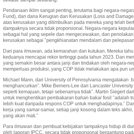
Pendanaan iklim sangat penting, terutama bagi negara-negar
Fund), dan dana Kerugian dan Kerusakan (Loss and Damage f
atas kerusakan yang ditimbulkan pada mereka yang telah berk
dampaknya secara tidak proporsional. Negara-negara kepulaua
sebagai hal yang sepele dan mengecewakan, dan penolakan A
kerusakan sebagai "pengkhianatan mendalam dan pelepasan 
Dari para ilmuwan, ada kemarahan dan kutukan. Mereka tah
keduanya mencapai rekor tertinggi pada tahun 2023. Dan m
yang semakin besar antara janji dan tindakan oleh negara-ne
memperluas produksi, yang COP tidak melakukan apa pun un
Michael Mann, dari University of Pennsylvania mengatakan 
menghancurkan". Mike Berners-Lee dari Lancaster University m
seperti kemajuan, tetapi sebenarnya tidak". Martin Siegert d
untuk menghentikan pembakaran bahan bakar fosil "adalah tr
lebih kuat daripada respons COP untuk menghadapinya." Dan d
kerja yang samar-samar, setiap janji kosong dalam teks akhi
yang akan mati."
Para ilmuwan dan pembuat kebijakan tampaknya hidup di dunia 
oleh laporan IPCC, secara tidak proporsional bergantung pa